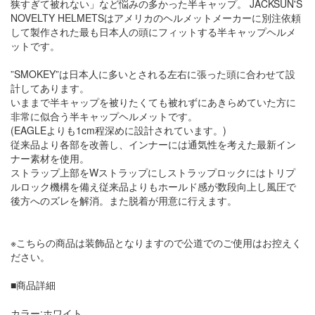
狭すぎて被れない」など悩みの多かった半キャップ。 JACKSUN'S
NOVELTY HELMETSはアメリカのヘルメットメーカーに別注依頼
して製作された最も日本人の頭にフィットする半キャップヘルメ
ットです。
”SMOKEY”は日本人に多いとされる左右に張った頭に合わせて設
計してあります。
いままで半キャップを被りたくても被れずにあきらめていた方に
非常に似合う半キャップヘルメットです。
(EAGLEよりも1cm程深めに設計されています。)
従来品より各部を改善し、インナーには通気性を考えた最新イン
ナー素材を使用。
ストラップ上部をWストラップにしストラップロックにはトリプ
ルロック機構を備え従来品よりもホールド感が数段向上し風圧で
後方へのズレを解消。また脱着が用意に行えます。
※こちらの商品は装飾品となりますので公道でのご使用はお控えく
ださい。
■商品詳細
カラー:ホワイト