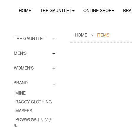
HOME
THE GAUNTLET
ONLINE SHOP
BRA
HOME
ITEMS
+
THE GAUNTLET
+
MEN'S
+
WOMEN'S
-
BRAND
MINE
RAGGY CLOTHING
MASEES
POWWOWオリジナ
ル