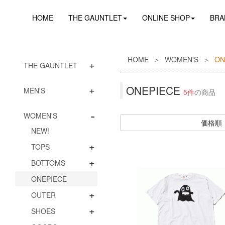
HOME
THE GAUNTLET
ONLINE SHOP
BRA
HOME
WOMEN'S
ON
+
THE GAUNTLET
+
ONEPIECE
MEN'S
5件
の商品
-
WOMEN'S
価格順
NEW!
+
TOPS
+
BOTTOMS
ONEPIECE
+
OUTER
+
SHOES