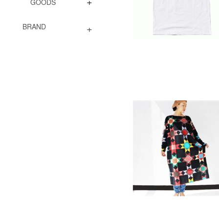
+
GOODS
+
BRAND