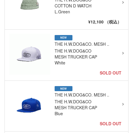
COTTON D WATCH
L.Green
¥12,100 （税込）
NEW
THE H.W.DOG&CO. MESH ..
THE H.W.DOG&CO
MESH TRUCKER CAP
White
SOLD OUT
NEW
THE H.W.DOG&CO. MESH ..
THE H.W.DOG&CO
MESH TRUCKER CAP
Blue
SOLD OUT