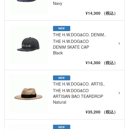
Navy
¥14,300 （税込）
NEW
THE H.W.DOG&CO. DENIM..
THE H.W.DOG&CO
DENIM SKATE CAP
Black
¥14,300 （税込）
NEW
THE H.W.DOG&CO. ARTIS..
THE H.W.DOG&CO
ARTISAN BAO TEARDROP
Natural
¥35,200 （税込）
NEW