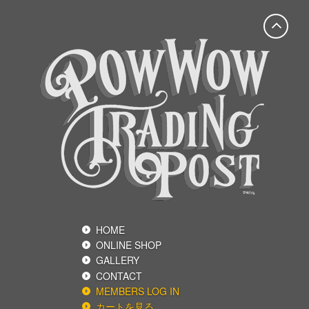
HOME
ONLINE SHOP
GALLERY
CONTACT
MEMBERS LOG IN
カートを見る