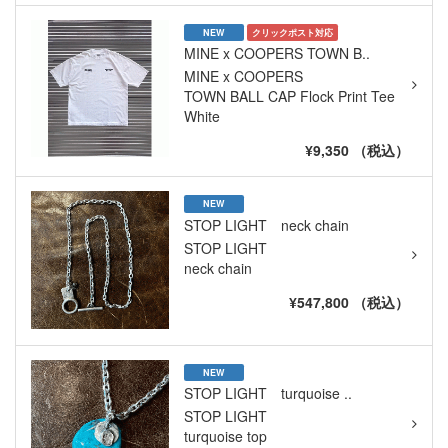
NEW
クリックポスト対応
MINE x COOPERS TOWN B..
MINE x COOPERS
TOWN BALL CAP Flock Print Tee
White
¥9,350 （税込）
NEW
STOP LIGHT neck chain
STOP LIGHT
neck chain
¥547,800 （税込）
NEW
STOP LIGHT turquoise ..
STOP LIGHT
turquoise top