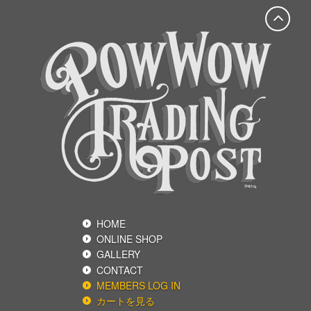
HOME
ONLINE SHOP
GALLERY
CONTACT
MEMBERS LOG IN
カートを見る