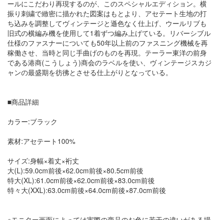
ールにこだわり再現するのが、このスペシャルエディション。横
振り刺繍で緻密に描かれた図案はもとより、アセテート生地の打
ち込みを調整してヴィンテージと遜色なく仕上げ、ウールリブも
旧式の横編み機を使用して1着ずつ編み上げている。リバーシブル
仕様のファスナーについても50年以上前のファスニング機械を再
稼働させ、当時と同じ手曲げのものを再現。テーラー東洋の前身
である港商(こうしょう)商会のラベルを使い、ヴィンテージスカジ
ャンの最盛期を彷彿とさせる仕上がりとなっている。
■商品詳細
カラー:ブラック
素材:アセテート100%
サイズ:身幅×着丈×裄丈
大(L):59.0cm前後×62.0cm前後×80.5cm前後
特大(XL):61.0cm前後×62.0cm前後×83.0cm前後
特々大(XXL):63.0cm前後×64.0cm前後×87.0cm前後
※モニター画面によっては実際の商品のお色に若干の違いがある場