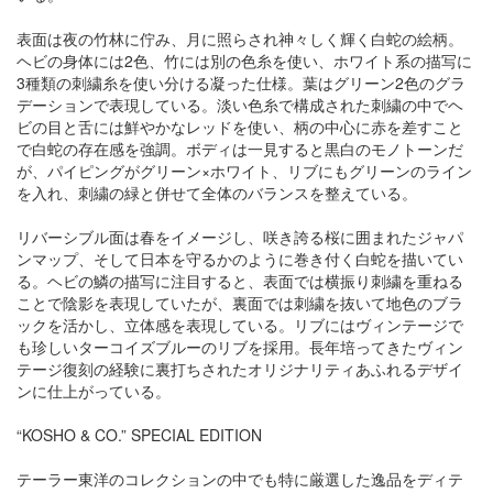
表面は夜の竹林に佇み、月に照らされ神々しく輝く白蛇の絵柄。
ヘビの身体には2色、竹には別の色糸を使い、ホワイト系の描写に
3種類の刺繍糸を使い分ける凝った仕様。葉はグリーン2色のグラ
デーションで表現している。淡い色糸で構成された刺繍の中でヘ
ビの目と舌には鮮やかなレッドを使い、柄の中心に赤を差すこと
で白蛇の存在感を強調。ボディは一見すると黒白のモノトーンだ
が、パイピングがグリーン×ホワイト、リブにもグリーンのライン
を入れ、刺繍の緑と併せて全体のバランスを整えている。
リバーシブル面は春をイメージし、咲き誇る桜に囲まれたジャパ
ンマップ、そして日本を守るかのように巻き付く白蛇を描いてい
る。ヘビの鱗の描写に注目すると、表面では横振り刺繍を重ねる
ことで陰影を表現していたが、裏面では刺繍を抜いて地色のブラ
ックを活かし、立体感を表現している。リブにはヴィンテージで
も珍しいターコイズブルーのリブを採用。長年培ってきたヴィン
テージ復刻の経験に裏打ちされたオリジナリティあふれるデザイ
ンに仕上がっている。
“KOSHO & CO.” SPECIAL EDITION
テーラー東洋のコレクションの中でも特に厳選した逸品をディテ