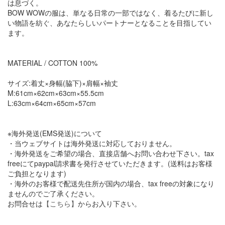
は息づく。
BOW WOWの服は、単なる日常の一部ではなく、着るたびに新し
い物語を紡ぐ、あなたらしいパートナーとなることを目指してい
ます。
MATERIAL / COTTON 100%
サイズ:着丈×身幅(脇下)×肩幅×袖丈
M:61cm×62cm×63cm×55.5cm
L:63cm×64cm×65cm×57cm
※海外発送(EMS発送)について
・当ウェブサイトは海外発送に対応しておりません。
・海外発送をご希望の場合、直接店舗へお問い合わせ下さい。tax
freeにてpaypal請求書を発行させていただきます。(送料はお客様
ご負担となります)
・海外のお客様で配送先住所が国内の場合、tax freeの対象になり
ませんのでご了承ください。
お問合せは
【こちら】
からお入り下さい。