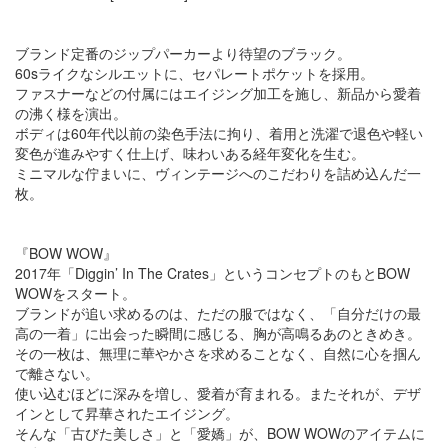
ブランド定番のジップパーカーより待望のブラック。
60sライクなシルエットに、セパレートポケットを採用。
ファスナーなどの付属にはエイジング加工を施し、新品から愛着
の沸く様を演出。
ボディは60年代以前の染色手法に拘り、着用と洗濯で退色や軽い
変色が進みやすく仕上げ、味わいある経年変化を生む。
ミニマルな佇まいに、ヴィンテージへのこだわりを詰め込んだ一
枚。
『BOW WOW』
2017年「Diggin’ In The Crates」というコンセプトのもとBOW
WOWをスタート。
ブランドが追い求めるのは、ただの服ではなく、「自分だけの最
高の一着」に出会った瞬間に感じる、胸が高鳴るあのときめき。
その一枚は、無理に華やかさを求めることなく、自然に心を掴ん
で離さない。
使い込むほどに深みを増し、愛着が育まれる。またそれが、デザ
インとして昇華されたエイジング。
そんな「古びた美しさ」と「愛嬌」が、BOW WOWのアイテムに