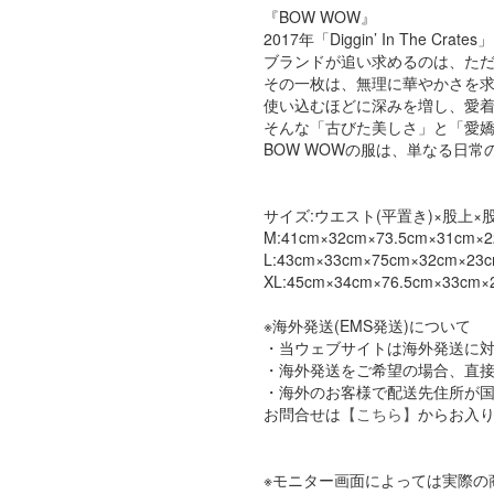
『BOW WOW』
2017年「Diggin’ In The
ブランドが追い求めるのは、た
その一枚は、無理に華やかさを
使い込むほどに深みを増し、愛
そんな「古びた美しさ」と「愛嬌
BOW WOWの服は、単なる日
サイズ:ウエスト(平置き)×股上×股
M:41cm×32cm×73.5cm×31cm×2
L:43cm×33cm×75cm×32cm×23
XL:45cm×34cm×76.5cm×33cm×
※海外発送(EMS発送)について
・当ウェブサイトは海外発送に
・海外発送をご希望の場合、直接店
・海外のお客様で配送先住所が国内
お問合せは
【こちら】
からお入
※モニター画面によっては実際の