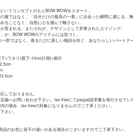
 Crates」というコンセプトのもとBOW WOWをスタート。
だの服ではなく、「自分だけの最高の一着」に出会った瞬間に感じる、
求めることなく、自然に心を掴んで離さない。
着が育まれる。またそれが、デザインとして昇華されたエイジング。
」が、BOW WOWのアイテムには息づく。
常の一部ではなく、着るたびに新しい物語を紡ぐ、あなたらしいパートナ
下×ワタリ(股下-10cm計測)×裾巾
2.5cm
cm
23.5cm
対応しておりません。
舗へお問い合わせ下さい。tax freeにてpaypal請求書を発行させて
の場合、tax freeの対象になりませんのでご了承ください。
り下さい。
商品のお色に若干の違いがある場合がございますのでご了承下さい。