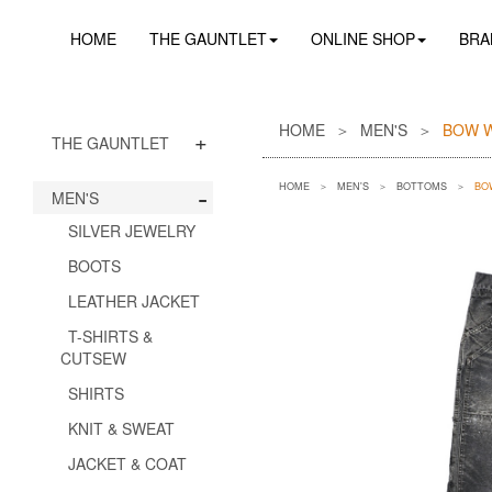
HOME
THE GAUNTLET
ONLINE SHOP
BRA
HOME
MEN'S
BOW 
+
THE GAUNTLET
-
HOME
MEN'S
BOTTOMS
BO
MEN'S
SILVER JEWELRY
BOOTS
LEATHER JACKET
T-SHIRTS &
CUTSEW
SHIRTS
KNIT & SWEAT
JACKET & COAT