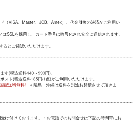
VISA、Master、JCB、Amex）、代金引換
の決済がご利用い
ィはSSLを採用し、カード番号は暗号化され安全に送信されます。
するとご確認いただけます。
す(税込送料440～990円)。
スト(税込送料185円/1点)がご利用いただけます。
全国配送料無料!
※ 離島・沖縄は送料を別途お見積させて頂きま
間受け付けております。・お電話でのお問合せは下記の時間帯にお