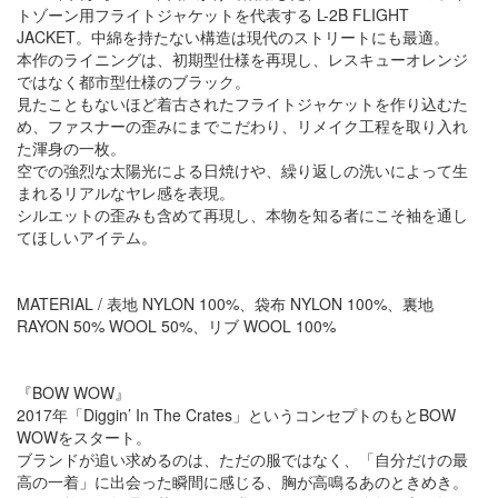
トゾーン用フライトジャケットを代表する L-2B FLIGHT
JACKET。中綿を持たない構造は現代のストリートにも最適。
本作のライニングは、初期型仕様を再現し、レスキューオレンジ
ではなく都市型仕様のブラック。
見たこともないほど着古されたフライトジャケットを作り込むた
め、ファスナーの歪みにまでこだわり、リメイク工程を取り入れ
た渾身の一枚。
空での強烈な太陽光による日焼けや、繰り返しの洗いによって生
まれるリアルなヤレ感を表現。
シルエットの歪みも含めて再現し、本物を知る者にこそ袖を通し
てほしいアイテム。
MATERIAL / 表地 NYLON 100%、袋布 NYLON 100%、裏地
RAYON 50% WOOL 50%、リブ WOOL 100%
『BOW WOW』
2017年「Diggin’ In The Crates」というコンセプトのもとBOW
WOWをスタート。
ブランドが追い求めるのは、ただの服ではなく、「自分だけの最
高の一着」に出会った瞬間に感じる、胸が高鳴るあのときめき。