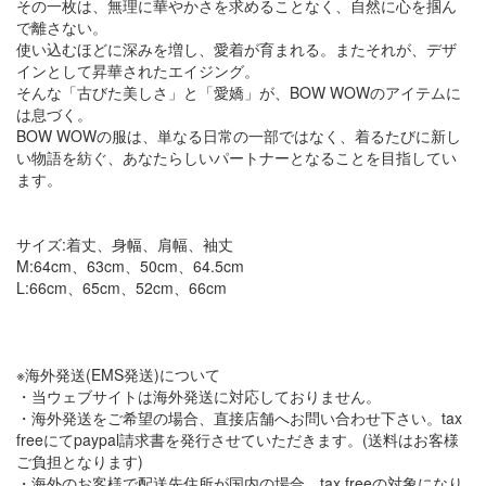
その一枚は、無理に華やかさを求めることなく、自然に心を掴ん
で離さない。
使い込むほどに深みを増し、愛着が育まれる。またそれが、デザ
インとして昇華されたエイジング。
そんな「古びた美しさ」と「愛嬌」が、BOW WOWのアイテムに
は息づく。
BOW WOWの服は、単なる日常の一部ではなく、着るたびに新し
い物語を紡ぐ、あなたらしいパートナーとなることを目指してい
ます。
サイズ:着丈、身幅、肩幅、袖丈
M:64cm、63cm、50cm、64.5cm
L:66cm、65cm、52cm、66cm
※海外発送(EMS発送)について
・当ウェブサイトは海外発送に対応しておりません。
・海外発送をご希望の場合、直接店舗へお問い合わせ下さい。tax
freeにてpaypal請求書を発行させていただきます。(送料はお客様
ご負担となります)
・海外のお客様で配送先住所が国内の場合、tax freeの対象になり