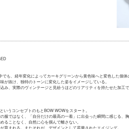
GED
ザーズの中でも、経年変化によってカーキグリーンから黄色味へと変色した個
色味が抜け、独特のトーンに変化した姿をイメージしている。
り込み、実際のヴィンテージと見紛うほどのリアリティを持たせた加工
 Crates」というコンセプトのもとBOW WOWをスタート。
だの服ではなく、「自分だけの最高の一着」に出会った瞬間に感じる、
求めることなく、自然に心を掴んで離さない。
着が育まれる。またそれが、デザインとして昇華されたエイジング。