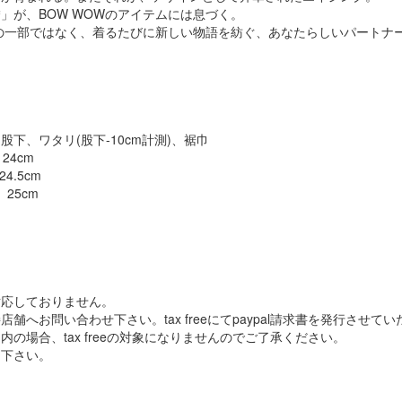
」が、BOW WOWのアイテムには息づく。
常の一部ではなく、着るたびに新しい物語を紡ぐ、あなたらしいパートナ
股下、ワタリ(股下-10cm計測)、裾巾
24cm
24.5cm
、25cm
対応しておりません。
舗へお問い合わせ下さい。tax freeにてpaypal請求書を発行させて
の場合、tax freeの対象になりませんのでご了承ください。
り下さい。