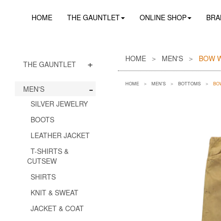
HOME
THE GAUNTLET
ONLINE SHOP
BRA
HOME
MEN'S
BOW 
+
THE GAUNTLET
-
HOME
MEN'S
BOTTOMS
BO
MEN'S
SILVER JEWELRY
BOOTS
LEATHER JACKET
T-SHIRTS &
CUTSEW
SHIRTS
KNIT & SWEAT
JACKET & COAT