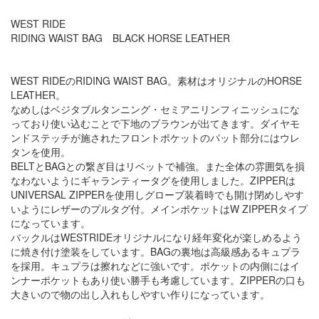
WEST RIDE
RIDING WAIST BAG BLACK HORSE LEATHER
WEST RIDEのRIDING WAIST BAG。素材はオリジナルのHORSE
LEATHER。
なめしはベジタブルタンニング・セミアニリンフィニッシュにな
っており使い込むことで下地のブラウンが出てきます。ダイヤモ
ンドステッチが施されたフロントポケットのパット部分にはウレ
タンを使用。
BELTとBAGとの繋ぎ目はリベットで補強。また全体の雰囲気を損
なわないようにギャランティータグを使用しました。ZIPPERは
UNIVERSAL ZIPPERを使用しグローブ装着時でも開け閉めしやす
いようにレザーのプルタグ付。メインポケットはW ZIPPERタイプ
になっています。
バックルはWESTRIDEオリジナルになり経年変化が楽しめるよう
に焼き付け塗装をしています。BAGの裏地は高級感あるキュプラ
を採用。キュプラは擦れなどに強いです。ポケットの内側にはイ
ンナーポケットもあり使い勝手も考慮しています。ZIPPERの口も
大きいので物の出し入れもしやすい作りになっています。