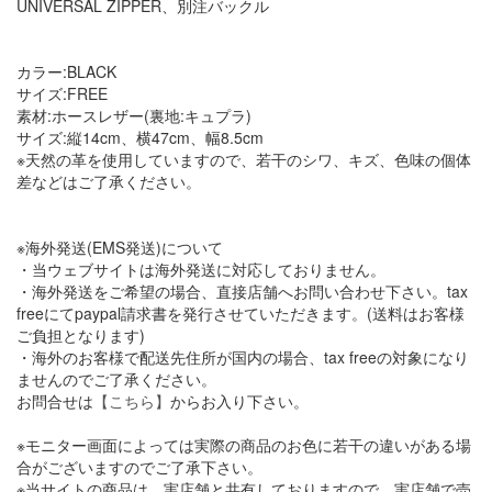
UNIVERSAL ZIPPER、別注バックル
カラー:BLACK
サイズ:FREE
素材:ホースレザー(裏地:キュプラ)
サイズ:縦14cm、横47cm、幅8.5cm
※天然の革を使用していますので、若干のシワ、キズ、色味の個体
差などはご了承ください。
※海外発送(EMS発送)について
・当ウェブサイトは海外発送に対応しておりません。
・海外発送をご希望の場合、直接店舗へお問い合わせ下さい。tax
freeにてpaypal請求書を発行させていただきます。(送料はお客様
ご負担となります)
・海外のお客様で配送先住所が国内の場合、tax freeの対象になり
ませんのでご了承ください。
お問合せは
【こちら】
からお入り下さい。
※モニター画面によっては実際の商品のお色に若干の違いがある場
合がございますのでご了承下さい。
※当サイトの商品は、実店舗と共有しておりますので、実店舗で売