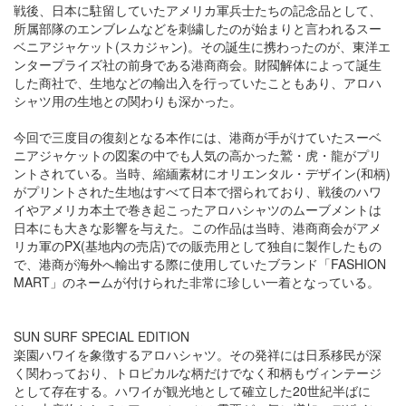
戦後、日本に駐留していたアメリカ軍兵士たちの記念品として、
所属部隊のエンブレムなどを刺繍したのが始まりと言われるスー
ベニアジャケット(スカジャン)。その誕生に携わったのが、東洋エ
ンタープライズ社の前身である港商商会。財閥解体によって誕生
した商社で、生地などの輸出入を行っていたこともあり、アロハ
シャツ用の生地との関わりも深かった。
今回で三度目の復刻となる本作には、港商が手がけていたスーベ
ニアジャケットの図案の中でも人気の高かった鷲・虎・龍がプリ
ントされている。当時、縮緬素材にオリエンタル・デザイン(和柄)
がプリントされた生地はすべて日本で摺られており、戦後のハワ
イやアメリカ本土で巻き起こったアロハシャツのムーブメントは
日本にも大きな影響を与えた。この作品は当時、港商商会がアメ
リカ軍のPX(基地内の売店)での販売用として独自に製作したもの
で、港商が海外へ輸出する際に使用していたブランド「FASHION
MART」のネームが付けられた非常に珍しい一着となっている。
SUN SURF SPECIAL EDITION
楽園ハワイを象徴するアロハシャツ。その発祥には日系移民が深
く関わっており、トロピカルな柄だけでなく和柄もヴィンテージ
として存在する。ハワイが観光地として確立した20世紀半ばに