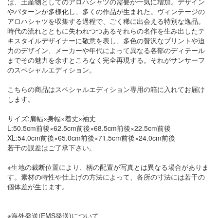
は、土産物としてのアロハシャツの需要が一気に増加。デザイン
やパターンが多様化し、多くの作品が生まれた。ヴィンテージの
アロハシャツを収集する過程で、ごく稀に出会える特別な逸品。
時代の流れとともに失われつつあるそれらの名作を生み出したテ
キスタイルデザイナーに敬意を表し、多色の贅沢なプリントや迫
力のデザイン、メーカーや年代によって異なる各部のディテール
までその魅力を余すところなく完全再現する。それがサンサーフ
のスペシャルエディション。
こちらの商品はスペシャルエディション専用の箱に入れてお届け
します。
サイズ:肩幅×身幅×着丈×袖丈
L:50.5cm前後×62.5cm前後×68.5cm前後×22.5cm前後
XL:54.0cm前後×65.0cm前後×71.5cm前後×24.0cm前後
若干の誤差はご了承下さい。
※生地の裁断位置により、柄の配置が写真とは異なる場合がありま
す。素材の特性や仕上げの方法によって、各所の寸法には若干の
個体差が生じます。
※海外発送(EMS発送)について