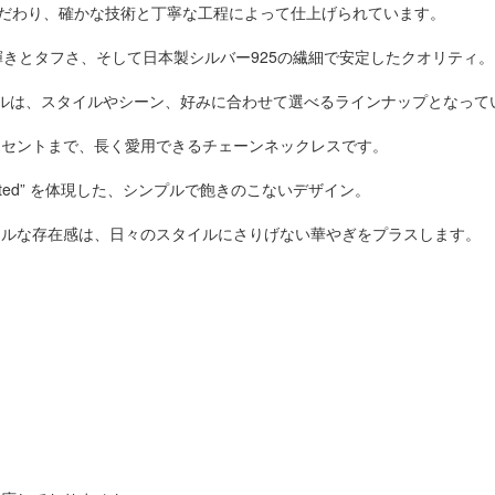
こだわり、確かな技術と丁寧な工程によって仕上げられています。
な輝きとタフさ、そして日本製シルバー925の繊細で安定したクオリティ。
ルは、スタイルやシーン、好みに合わせて選べるラインナップとなって
クセントまで、長く愛用できるチェーンネックレスです。
 perfected” を体現した、シンプルで飽きのこないデザイン。
マルな存在感は、日々のスタイルにさりげない華やぎをプラスします。