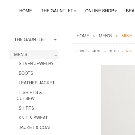
HOME
THE GAUNTLET
ONLINE SHOP
BRA
HOME
MEN'S
MINE C
+
THE GAUNTLET
-
HOME
MEN'S
OTHER
MINE 
MEN'S
SILVER JEWELRY
BOOTS
LEATHER JACKET
T-SHIRTS &
CUTSEW
SHIRTS
KNIT & SWEAT
JACKET & COAT