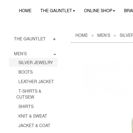
HOME
THE GAUNTLET
ONLINE SHOP
BRA
HOME
MEN'S
SILVE
+
THE GAUNTLET
-
MEN'S
SILVER JEWELRY
BOOTS
LEATHER JACKET
T-SHIRTS &
CUTSEW
SHIRTS
KNIT & SWEAT
JACKET & COAT