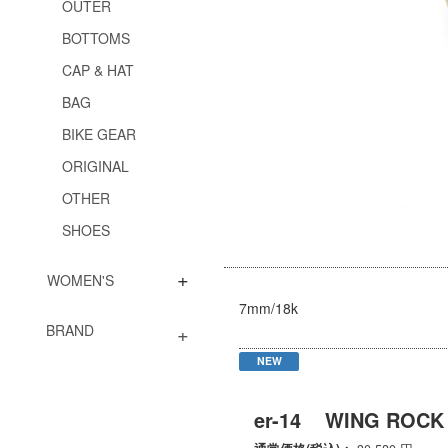
OUTER
BOTTOMS
CAP & HAT
BAG
BIKE GEAR
ORIGINAL
OTHER
SHOES
+
WOMEN'S
7mm/18k
+
BRAND
NEW
er-14
WING ROCK