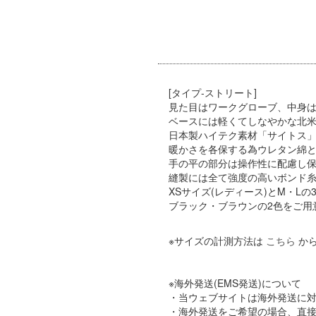
[タイプ-ストリート]
見た目はワークグローブ、中身
ベースには軽くてしなやかな北
日本製ハイテク素材「サイトス
暖かさを各保する為ウレタン綿と
手の平の部分は操作性に配慮し
縫製には全て強度の高いボンド
XSサイズ(レディース)とM・L
ブラック・ブラウンの2色をご用
※サイズの計測方法は
こちら
か
※海外発送(EMS発送)について
・当ウェブサイトは海外発送に
・海外発送をご希望の場合、直接店