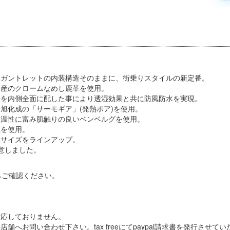
はガントレットの内装構造そのままに、街乗りスタイルの新定番。
米産のクロームなめし鹿革を使用。
」を内側全面に配した事により透湿効果と共に防風防水を実現。
旭化成の「サーモギア」(発熱ボア)を使用。
保温性に富み肌触りの良いベンベルグを使用。
糸を使用。
の3サイズをラインアップ。
意しました。
らご確認ください。
対応しておりません。
舗へお問い合わせ下さい。tax freeにてpaypal請求書を発行させて