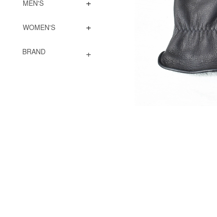
+
MEN'S
+
WOMEN'S
+
BRAND