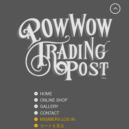
HOME
ONLINE SHOP
GALLERY
CONTACT
MEMBERS LOG IN
カートを見る