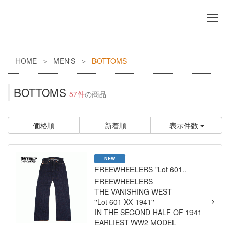
HOME
MEN'S
BOTTOMS
BOTTOMS
57件
の商品
価格順
新着順
表示件数
NEW
FREEWHEELERS "Lot 601..
FREEWHEELERS
THE VANISHING WEST
"Lot 601 XX 1941"
IN THE SECOND HALF OF 1941
EARLIEST WW2 MODEL