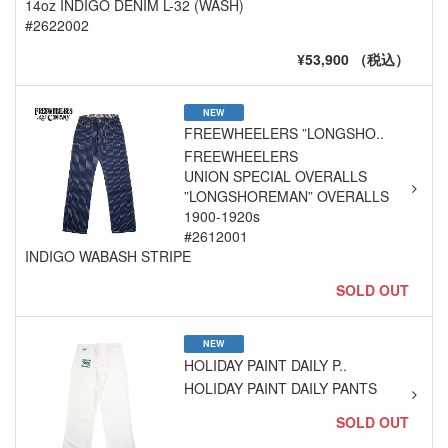
14oz INDIGO DENIM L-32 (WASH)
#2622002
¥53,900 （税込）
NEW
FREEWHEELERS ”LONGSHO..
FREEWHEELERS
UNION SPECIAL OVERALLS
”LONGSHOREMAN” OVERALLS
1900-1920s
#2612001
INDIGO WABASH STRIPE
SOLD OUT
NEW
HOLIDAY PAINT DAILY P..
HOLIDAY PAINT DAILY PANTS
SOLD OUT